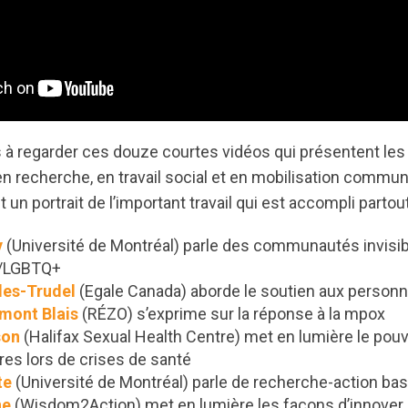
 à regarder ces douze courtes vidéos qui présentent les
en recherche, en travail social et en mobilisation commu
 un portrait de l’important travail qui est accompli partou
y
(Université de Montréal) parle des communautés invisib
S/LGBTQ+
les-Trudel
(Egale Canada) aborde le soutien aux person
mont Blais
(RÉZO) s’exprime sur la réponse à la mpox
son
(Halifax Sexual Health Centre) met en lumière le pou
s lors de crises de santé
te
(Université de Montréal) parle de recherche-action basé
ne
(Wisdom2Action) met en lumière les façons d’innover 