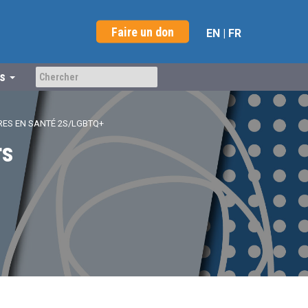
Faire un don
EN
|
FR
us
RES EN SANTÉ 2S/LGBTQ+
rs