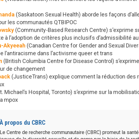
uhanda
(Saskatoon Sexual Health) aborde les façons d’all
 pour les communautés QTBIPOC
owsky
(Community-Based Research Centre) s'exprime sur 
e à l’adoption de critères plus inclusifs d’admissibilité 
u-Akyeeah
(Canadian Centre for Gender and Sexual Divers
e l’antiracisme dans l’activisme queer et trans
n
(British Columbia Centre for Disease Control) s’exprime
ur de changement
back
(JusticeTrans) explique comment la réduction des r
ux
t. Michael’s Hospital, Toronto) s’exprime sur la mobilis
la mpox
À propos du CBRC
Le Centre de recherche communautaire (CBRC) promeut la sant