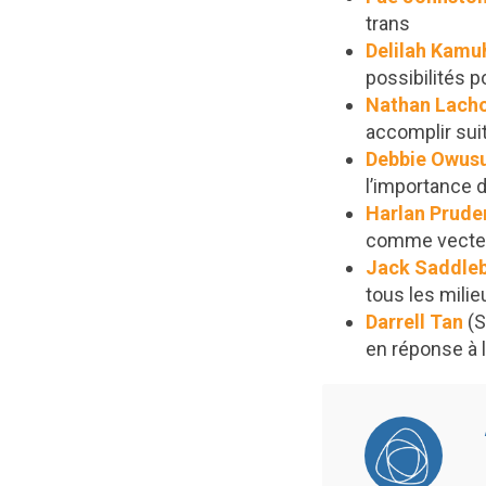
trans
Delilah Kam
possibilités
Nathan Lach
accomplir suit
Debbie Owus
l’importance d
Harlan Prude
comme vecte
Jack Saddle
tous les milie
Darrell Tan
(S
en réponse à 