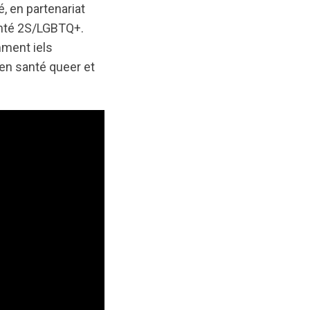
é, en partenariat
anté 2S/LGBTQ+.
mment iels
 en santé queer et