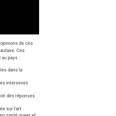
 opinions de ces
nautaire. Ces
t au pays :
les dans la
nes intersexes
voir des réponses
e sur l’art
en santé queer et