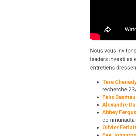
Nous vous invitons
leaders investi·es 
entretiens dressent
Tara Chanad
recherche 2
Félix Desmeu
Alexandre Du
Abbey Fergu
communautaire
Olivier Ferlat
Fae Johnsto