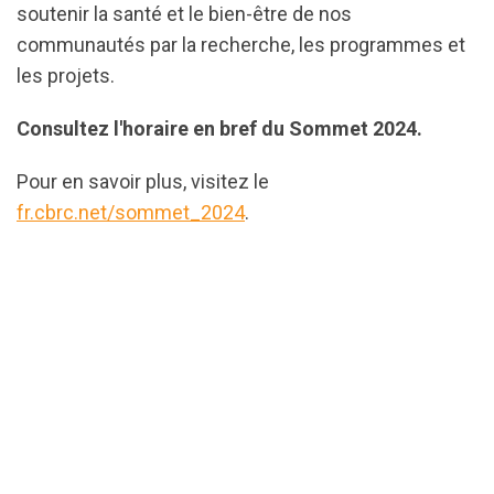
soutenir la santé et le bien-être de nos
communautés par la recherche, les programmes et
les projets.
Consultez l'horaire en bref du Sommet 2024.
Pour en savoir plus, visitez le
fr.cbrc.net/sommet_2024
.
url="https://assets.nationbuilder.com/cbrc/pages/3
ScheduleAtAGlance-
FR_%281%29.pdf?
1731442606