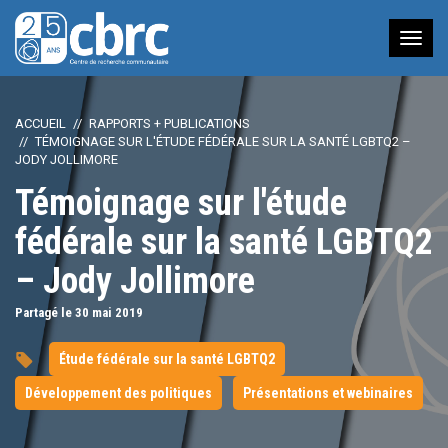
Nav
à
bas
ACCUEIL
RAPPORTS + PUBLICATIONS
TÉMOIGNAGE SUR L'ÉTUDE FÉDÉRALE SUR LA SANTÉ LGBTQ2 –
JODY JOLLIMORE
Témoignage sur l'étude
fédérale sur la santé LGBTQ2
– Jody Jollimore
Partagé le 30
mai
2019
Étude fédérale sur la santé LGBTQ2
Développement des politiques
Présentations et webinaires