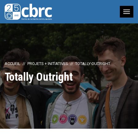
Nav
à
bas
ACCUEIL
PROJETS + INITIATIVES
TOTALLY OUTRIGHT
Totally Outright