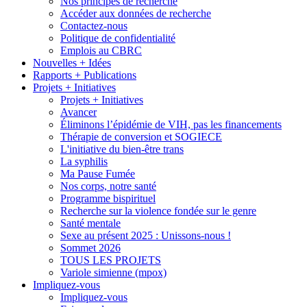
Nos principes de recherche
Accéder aux données de recherche
Contactez-nous
Politique de confidentialité
Emplois au CBRC
Nouvelles + Idées
Rapports + Publications
Projets + Initiatives
Projets + Initiatives
Avancer
Éliminons l’épidémie de VIH, pas les financements
Thérapie de conversion et SOGIECE
L'initiative du bien-être trans
La syphilis
Ma Pause Fumée
Nos corps, notre santé
Programme bispirituel
Recherche sur la violence fondée sur le genre
Santé mentale
Sexe au présent 2025 : Unissons-nous !
Sommet 2026
TOUS LES PROJETS
Variole simienne (mpox)
Impliquez-vous
Impliquez-vous