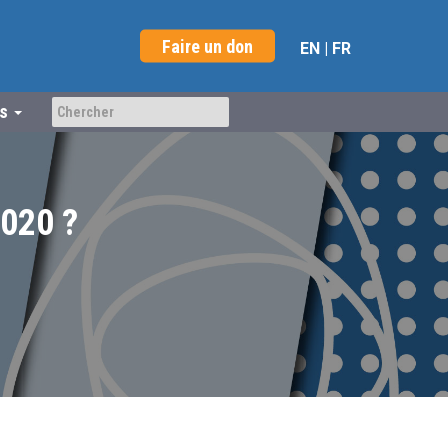
Faire un don
EN
|
FR
us
2020 ?