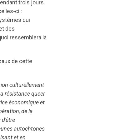
endant trois jours
lles-ci :
systèmes qui
et des
quoi ressemblera la
paux de cette
tion culturellement
La résistance queer
ustice économique et
ération, de la
 d'être
 jeunes autochtones
nisant et en