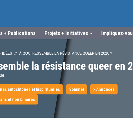
s + Publications
Projets + Initiatives
Impliquez-vo
 IDÉES
À QUOI RESSEMBLE LA RÉSISTANCE QUEER EN 2020 ?
semble la résistance queer en 
20
nes autochtones et bispirituelles
Sommet
> Annonces
ans et non binaires