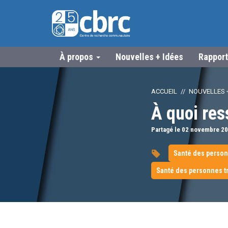
À propos
Nouvelles + Idées
Rapport
ACCUEIL
NOUVELLES +
À quoi res
Partagé le 02
novembre
20
Santé des person
Santé des personnes tr