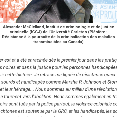
Alexander McClelland, Institut de criminologie et de justice
criminelle (ICCJ) de l’Université Carleton (Plénière :
Résistance à la poursuite de la criminalisation des maladies
transmissibles au Canada)
r est et a été enracinée dès le premier jour dans les pratiq
 noires et dans la justice pour les personnes handicapées
hir cette histoire. Je retrace ma lignée de résistance queer
ns sourds et handicapés comme Marsha P. Johnson et Storm
il et leur héritage... Nous sommes au milieu d'une révoluti
se tournent vers l'abolition. Nous sommes également en tr
noirs sont tués par la police partout, la violence coloniale c
tones est soutenue par la GRC, et les handicapés, les so