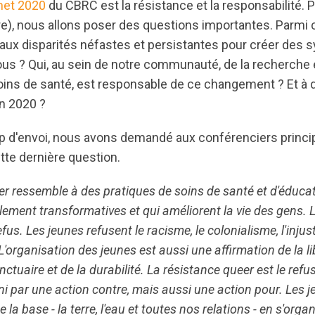
et 2020
du CBRC est la résistance et la responsabilité. P
e), nous allons poser des questions importantes. Parmi ce
ux disparités néfastes et persistantes pour créer des 
ous ? Qui, au sein de notre communauté, de la recherche 
oins de santé, est responsable de ce changement ? Et à 
n 2020 ?
p d'envoi, nous avons demandé aux conférenciers princi
tte dernière question.
er ressemble à des pratiques de soins de santé et d'éduca
llement transformatives et qui améliorent la vie des gens. 
efus. Les jeunes refusent le racisme, le colonialisme, l'inj
'organisation des jeunes est aussi une affirmation de la lib
ctuaire et de la durabilité. La résistance queer est le refus
ni par une action contre, mais aussi une action pour. Les
de la base - la terre, l'eau et toutes nos relations - en s'orga