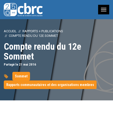
Nav
à
bas
ACCUEIL
RAPPORTS + PUBLICATIONS
COMPTE RENDU DU 12E SOMMET
Compte rendu du 12e
Sommet
Partagé le 21
mai
2016
Sommet
Rapports communautaires et des organisations membres