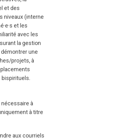
l et des
s niveaux (interne
é·e·s et les
iarité avec les
ssurant la gestion
ra démontrer une
ches/projets, à
 déplacements
ispirituels.
 nécessaire à
uniquement à titre
ondre aux courriels