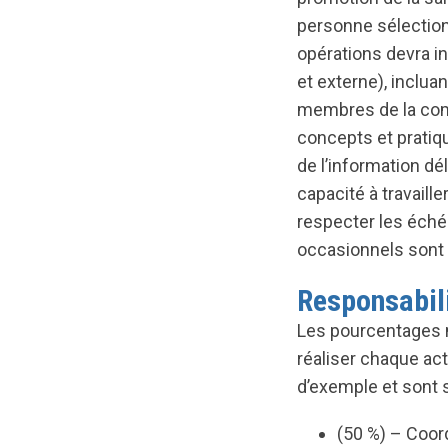
personne sélection
opérations devra i
et externe), incluan
membres de la comm
concepts et pratique
de l’information dé
capacité à travaill
respecter les éché
occasionnels sont 
Responsabili
Les pourcentages 
réaliser chaque act
d’exemple et sont s
(50 %) – Coord