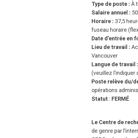
Type de poste :
À t
Salaire annuel :
50
Horaire :
37,5 heure
fuseau horaire (flex
Date d’entrée en f
Lieu de travail :
Ac
Vancouver
Langue de travail 
(veuillez l’indiquer
Poste relève du/de
opérations adminis
Statut
:
FERMÉ
Le Centre de rec
de genre par l’inte