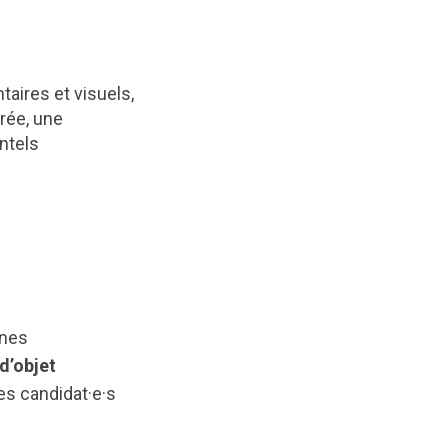
aires et visuels,
urée, une
ntels
ines
d’objet
les candidat·e·s