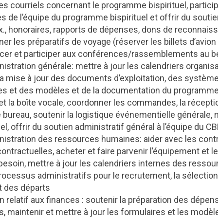
les courriels concernant le programme bispirituel, partici
de l’équipe du programme bispirituel et offrir du soutien 
ex., honoraires, rapports de dépenses, dons de reconnaiss
ner les préparatifs de voyage (réserver les billets d’avio
lacer et participer aux conférences/rassemblements au b
istration générale: mettre à jour les calendriers organisa
 la mise à jour des documents d’exploitation, des systè
es et des modèles et de la documentation du programme bi
 et la boîte vocale, coordonner les commandes, la réception
e bureau, soutenir la logistique événementielle générale,
 offrir du soutien administratif général à l’équipe du C
nistration des ressources humaines: aider avec les con
ontractuelles, acheter et faire parvenir l’équipement et le
besoin, mettre à jour les calendriers internes des resso
rocessus administratifs pour le recrutement, la sélection
 des départs
n relatif aux finances : soutenir la préparation des dépen
 maintenir et mettre à jour les formulaires et les modèle