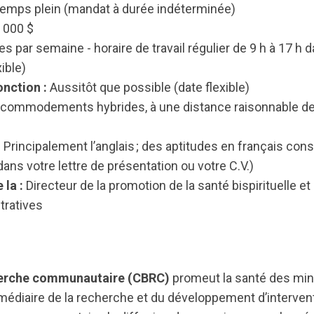
emps plein (mandat à durée indéterminée)
 000 $
s par semaine - horaire de travail régulier de 9 h à 17 h 
ible)
onction :
Aussitôt que possible (date flexible)
commodements hybrides, à une distance raisonnable de
:
Principalement l’anglais ; des aptitudes en français cons
 dans votre lettre de présentation ou votre C.V.)
 la :
Directeur de la promotion de la santé bispirituelle e
tratives
herche communautaire (CBRC)
promeut la santé des mino
rmédiaire de la recherche et du développement d’intervent