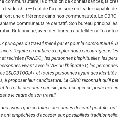
e communautaire, la diffusion de connaissances, la créa
u leadership — font de l’organisme un leader capable de
ui font une différence dans nos communautés. Le CBRC 
ganisme communautaire caritatif. Son bureau principal est
mbie-Britannique, avec des bureaux satellites à Toronto 
ux principes du travail mené par et pour la communauté. D
nvers l’équité en matière d’emploi, nous encourageons le
 et racisées (PANDC), les personnes bispirituelles, les per
 personnes vivant avec le VIH ou l’hépatite C, les personnes
es 2SLGBTQQIA+ et toutes personnes ayant des identités 
s, à proposer leur candidature. Le CBRC reconnaît qu’il pe
entités et la personne choisie pour occuper ce poste ne ser
dans le cadre de son travail.
nnaissons que certaines personnes désirant postuler ont 
es ont empêchées d’accéder aux possibilités traditionnelle