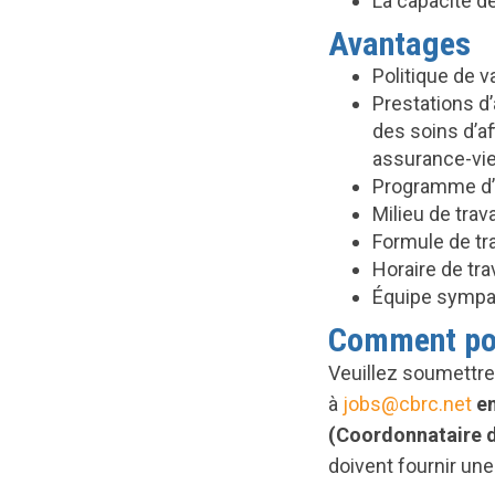
La capacité de
Avantages
Politique de 
Prestations d
des soins d’af
assurance-vie
Programme d’a
Milieu de trava
Formule de tra
Horaire de trav
Équipe sympat
Comment po
Veuillez soumettr
à
jobs@cbrc.net
en
(Coordonnataire d
doivent fournir une