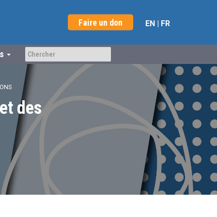
Faire un don
EN
|
FR
us
IONS
et des