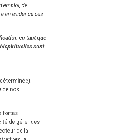
d’emploi, de
re en évidence ces
fication en tant que
ispirituelles sont
ndéterminée),
é de nos
e fortes
ité de gérer des
ecteur de la
tratives, la