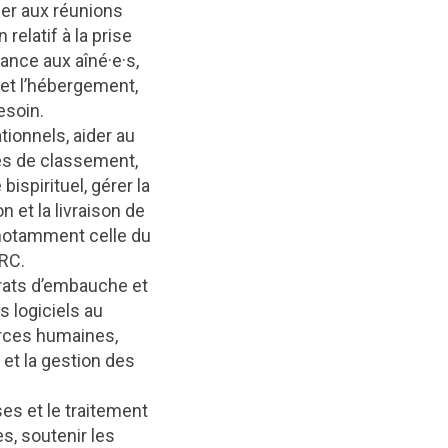
per aux réunions
relatif à la prise
ance aux aîné·e·s,
n et l’hébergement,
esoin.
tionnels, aider au
mes de classement,
spirituel, gérer la
 et la livraison de
 notamment celle du
BRC.
trats d’embauche et
s logiciels au
urces humaines,
 et la gestion des
ses et le traitement
s, soutenir les