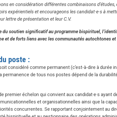
ons en considération différentes combinaisons d’études, 
oirs expérientiels et encourageons les candidat·e·s à mett
r lettre de présentation et leur C.V.
e du soutien significatif au programme bispirituel, l’identi
e et de forts liens avec les communautés autochtones et b
du poste :
soit considéré comme permanent (c’est-à-dire à durée i
 la permanence de tous nos postes dépend de la durabilit
e de premier échelon qui convient aux candidat·e·s ayant d
icationnelles et organisationnelles ainsi que la capac
iorités concurrentes. Se rapportant conjointement au dir
té bispirituelle et au gestionnaire des opérations adminis