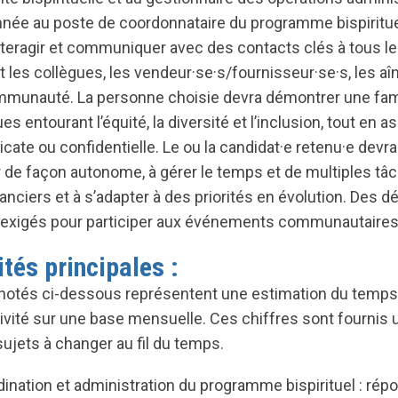
née au poste de coordonnataire du programme bispiritue
nteragir et communiquer avec des contacts clés à tous le
t les collègues, les vendeur·se·s/fournisseur·se·s, les aîn
unauté. La personne choisie devra démontrer une famil
s entourant l’équité, la diversité et l’inclusion, tout en a
licate ou confidentielle. Le ou la candidat·e retenu·e dev
er de façon autonome, à gérer le temps et de multiples tâ
anciers et à s’adapter à des priorités en évolution. Des
exigés pour participer aux événements communautaires b
tés principales :
notés ci-dessous représentent une estimation du temps
ivité sur une base mensuelle. Ces chiffres sont fournis 
ujets à changer au fil du temps.
ination et administration du programme bispirituel : rép