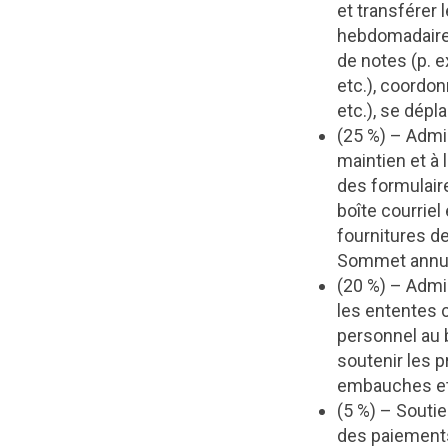
et transférer 
hebdomadaires 
de notes (p. 
etc.), coordon
etc.), se dép
(25 %) – Admin
maintien et à
des formulair
boîte courriel
fournitures d
Sommet annuel,
(20 %) – Admi
les ententes c
personnel au 
soutenir les p
embauches et
(5 %) – Soutie
des paiements,