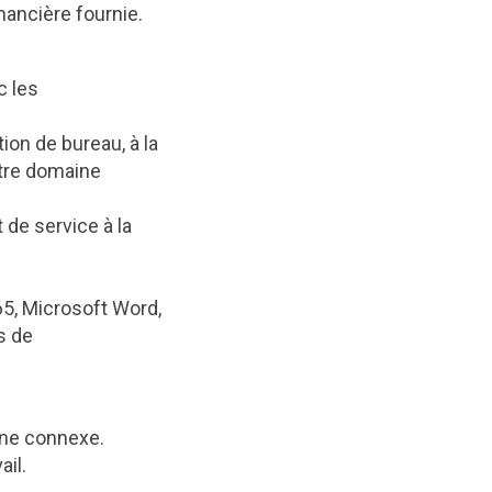
inancière fournie.
c les
ion de bureau, à la
utre domaine
de service à la
65, Microsoft Word,
s de
ine connexe.
ail.