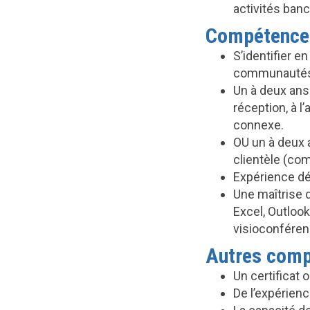
activités banc
Compétences
S’identifier e
communautés 
Un à deux ans
réception, à 
connexe.
OU un à deux 
clientèle (com
Expérience dé
Une maîtrise d
Excel, Outloo
visioconféren
Autres compé
Un certificat
De l’expérienc