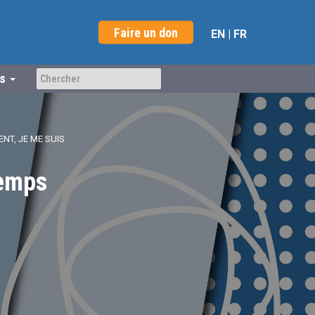
Faire un don
EN
|
FR
us
NT, JE ME SUIS
temps