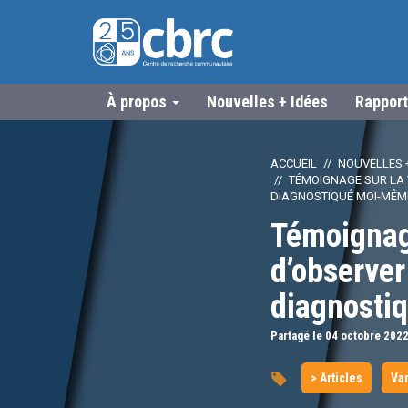
À propos
Nouvelles + Idées
Rapport
ACCUEIL
NOUVELLES +
TÉMOIGNAGE SUR LA V
DIAGNOSTIQUÉ MOI-MÊM
Témoignag
d’observer
diagnosti
Partagé le 04
octobre
202
> Articles
Va