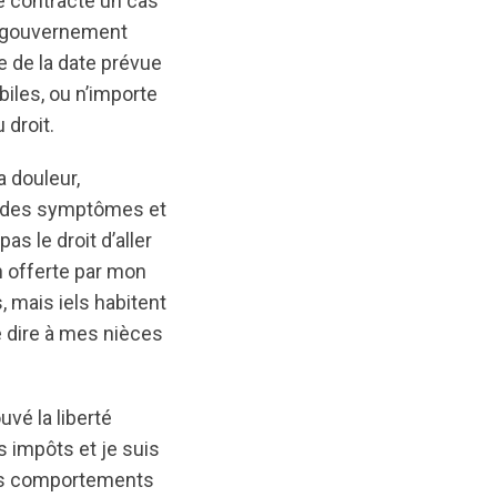
te contracté un cas
le gouvernement
e de la date prévue
biles, ou n’importe
 droit.
 douleur,
t des symptômes et
as le droit d’aller
n offerte par mon
, mais iels habitent
e dire à mes nièces
uvé la liberté
s impôts et je suis
mes comportements