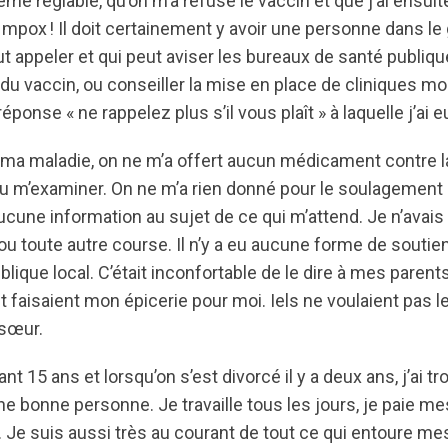
me réglable, qu’on m’a refusé le vaccin et que j’ai ensui
 mpox ! Il doit certainement y avoir une personne dans 
ut appeler et qui peut aviser les bureaux de santé publiqu
n du vaccin, ou conseiller la mise en place de cliniques mo
réponse « ne rappelez plus s’il vous plaît » à laquelle j’ai eu
 ma maladie, on ne m’a offert aucun médicament contre la
nu m’examiner. On ne m’a rien donné pour le soulagemen
ucune information au sujet de ce qui m’attend. Je n’avais p
ou toute autre course. Il n’y a eu aucune forme de soutie
lique local. C’était inconfortable de le dire à mes parents
 faisaient mon épicerie pour moi. Iels ne voulaient pas l
 sœur.
nt 15 ans et lorsqu’on s’est divorcé il y a deux ans, j’ai tro
ne bonne personne. Je travaille tous les jours, je paie me
. Je suis aussi très au courant de tout ce qui entoure 