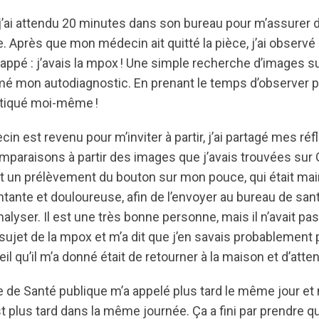
 j’ai attendu 20 minutes dans son bureau pour m’assurer d
e. Après que mon médecin ait quitté la pièce, j’ai obser
rappé : j’avais la mpox ! Une simple recherche d’images 
mé mon autodiagnostic. En prenant le temps d’observer p
stiqué moi-même !
 est revenu pour m’inviter à partir, j’ai partagé mes réfl
omparaisons à partir des images que j’avais trouvées sur G
 un prélèvement du bouton sur mon pouce, qui était ma
tante et douloureuse, afin de l’envoyer au bureau de sant
analyser. Il est une très bonne personne, mais il n’avait pas
jet de la mpox et m’a dit que j’en savais probablement pl
il qu’il m’a donné était de retourner à la maison et d’atte
 de Santé publique m’a appelé plus tard le même jour et m
st plus tard dans la même journée. Ça a fini par prendre q