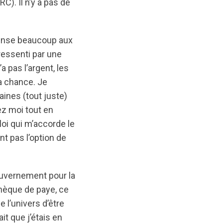
C). Il n’y a pas de
 pense beaucoup aux
ressenti par une
a pas l’argent, les
la chance. Je
ines (tout juste)
ez moi tout en
loi qui m’accorde le
nt pas l’option de
gouvernement pour la
hèque de paye, ce
e l’univers d’être
t que j’étais en