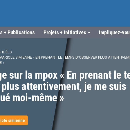
s + Publications
Projets + Initiatives
Impliquez-vo
 IDÉES
ARIOLE SIMIENNE « EN PRENANT LE TEMPS D’OBSERVER PLUS ATTENTIVEME
E »
e sur la mpox « En prenant le 
 plus attentivement, je me suis
qué moi-même »
2
riole simienne