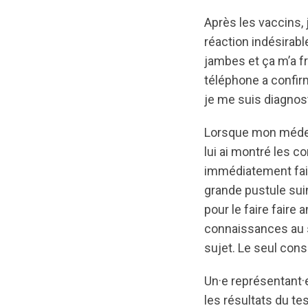
Après les vaccins,
réaction indésirabl
jambes et ça m’a f
téléphone a confir
je me suis diagno
Lorsque mon médecin
lui ai montré les c
immédiatement fait
grande pustule suin
pour le faire faire 
connaissances au su
sujet. Le seul conse
Un·e représentant·e
les résultats du te