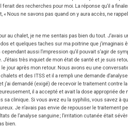
il ferait des recherches pour moi. La réponse qu’il a fina
t, « Nous ne savons pas quand on y aura accès, ne rappele
ur au chalet, je ne me sentais pas bien du tout. J’avais un
os et quelques taches sur ma poitrine que j’imaginais 
s cependant aussi l’impression qu’il pouvait s’agir de sy
. J’étais très inquiet de mon état de santé et je suis ret
 le jour après mon retour. Nous avons eu une conversati
 chalets et des ITSS et il a rempli une demande d’analyse
t j’ai demandé (exigé) de recevoir le traitement contre la
reusement, il a accepté et avait la dose appropriée de
 sa clinique. Si vous avez eu la syphilis, vous savez à qu
ureux. Je n’avais pas envie de repousser le traitement p
ltats de l’analyse sanguine ; l’irritation cutanée était sévè
as bien.