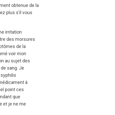
lement obtenue de la
z plus s’il vous
e irritation
être des morsures
mptômes de la
ourné voir mon
on au sujet des
 de sang. Je
 syphilis
 médicament à
el point ces
endant que
re et je ne me