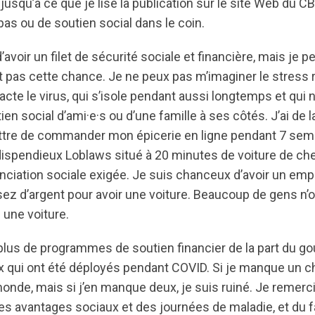
jusqu’à ce que je lise la publication sur le site Web du CBR
s ou de soutien social dans le coin.
avoir un filet de sécurité sociale et financière, mais je
t pas cette chance. Je ne peux pas m’imaginer le stress 
cte le virus, qui s’isole pendant aussi longtemps et qui n’
ien social d’ami·e·s ou d’une famille à ses côtés. J’ai de 
tre de commander mon épicerie en ligne pendant 7 sema
 dispendieux Loblaws situé à 20 minutes de voiture de ch
nciation sociale exigée. Je suis chanceux d’avoir un emp
ssez d’argent pour avoir une voiture. Beaucoup de gens n’o
c une voiture.
n plus de programmes de soutien financier de la part du 
qui ont été déployés pendant COVID. Si je manque un c
 monde, mais si j’en manque deux, je suis ruiné. Je remerci
s avantages sociaux et des journées de maladie, et du fai