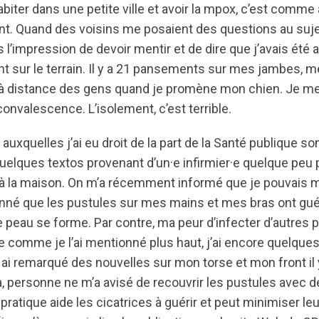
habiter dans une petite ville et avoir la mpox, c’est comme
nt. Quand des voisins me posaient des questions au suj
 l’impression de devoir mentir et de dire que j’avais été 
nt sur le terrain. Il y a 21 pansements sur mes jambes, 
 à distance des gens quand je promène mon chien. Je me 
convalescence. L’isolement, c’est terrible.
uxquelles j’ai eu droit de la part de la Santé publique so
uelques textos provenant d’un·e infirmier·e quelque peu p
r à la maison. On m’a récemment informé que je pouvais m
nné que les pustules sur mes mains et mes bras ont guér
 peau se forme. Par contre, ma peur d’infecter d’autres
 comme je l’ai mentionné plus haut, j’ai encore quelque
n ai remarqué des nouvelles sur mon torse et mon front il 
a, personne ne m’a avisé de recouvrir les pustules avec 
atique aide les cicatrices à guérir et peut minimiser leu