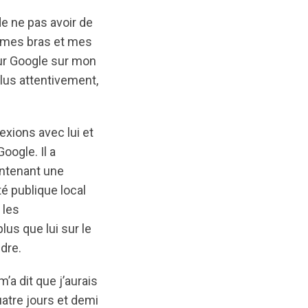
e ne pas avoir de
vé mes bras et mes
sur Google sur mon
lus attentivement,
exions avec lui et
oogle. Il a
intenant une
é publique local
 les
us que lui sur le
ndre.
’a dit que j’aurais
uatre jours et demi