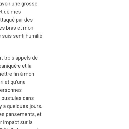
 avoir une grosse
et de mes
attaqué par des
mes bras et mon
suis senti humilié
nt trois appels de
aniqué·e et la
ettre fin à mon
i et qu’une
 personnes
s pustules dans
y a quelques jours.
des pansements, et
r impact sur la