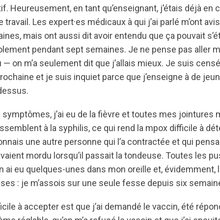
itif. Heureusement, en tant qu’enseignant, j’étais déjà en c
 travail. Les expert·es médicaux à qui j’ai parlé m’ont avi
nes, mais ont aussi dit avoir entendu que ça pouvait s’é
solement pendant sept semaines. Je ne pense pas aller mi
 — on m’a seulement dit que j’allais mieux. Je suis censé
prochaine et je suis inquiet parce que j’enseigne à de je
dessus.
ux symptômes, j’ai eu de la fièvre et toutes mes jointures 
mblent à la syphilis, ce qui rend la mpox difficile à déte
nnais une autre personne qui l’a contractée et qui pensai
avaient mordu lorsqu’il passait la tondeuse. Toutes les p
n ai eu quelques-unes dans mon oreille et, évidemment, 
ses : je m’assois sur une seule fesse depuis six semain
ifficile à accepter est que j’ai demandé le vaccin, été répo