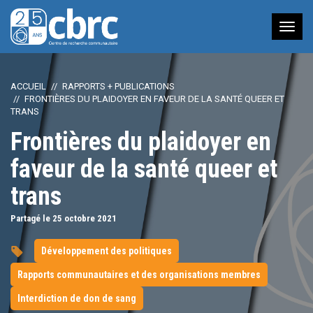
Nav
à
bas
ACCUEIL
RAPPORTS + PUBLICATIONS
FRONTIÈRES DU PLAIDOYER EN FAVEUR DE LA SANTÉ QUEER ET
TRANS
Frontières du plaidoyer en
faveur de la santé queer et
trans
Partagé le 25
octobre
2021
Développement des politiques
Rapports communautaires et des organisations membres
Interdiction de don de sang