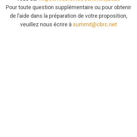
Pour toute question supplémentaire ou pour obtenir
de l’aide dans la préparation de votre proposition,
veuillez nous écrire à
summit@cbrc.net
url="https://assets.nationbuilder.com/cbrc/pages/8
CallForProposals-
FR.pdf?
1777311867