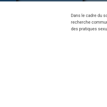
Dans le cadre du s
recherche communaut
des pratiques sexu
url="https://asse
1748443295