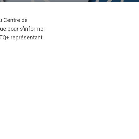
u Centre de
tue pour s’informer
BTQ+ représentant.
inal/1748443295/IndigHealthInfographic_June22_FR.pdf