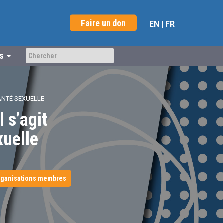
Faire un don
EN
|
FR
us
SANTÉ SEXUELLE
 s’agit
xuelle
rganisations membres