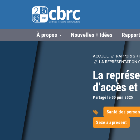
À propos
Nouvelles + Idées
Rapport
ACCUEIL
RAPPORTS + 
LA REPRÉSENTATION C
La représe
d’accès et
Partagé le 05
juin
2025
Santé des person
Sexe au présent