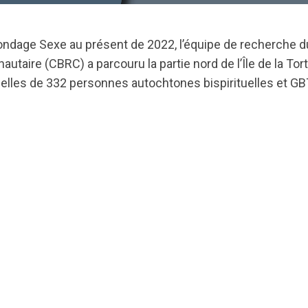
ondage Sexe au présent de 2022, l’équipe de recherche d
aire (CBRC) a parcouru la partie nord de l’Île de la Tor
elles de 332 personnes autochtones bispirituelles et G
ts.nationbuilder.com/cbrc/pages/5622/attachments/orig