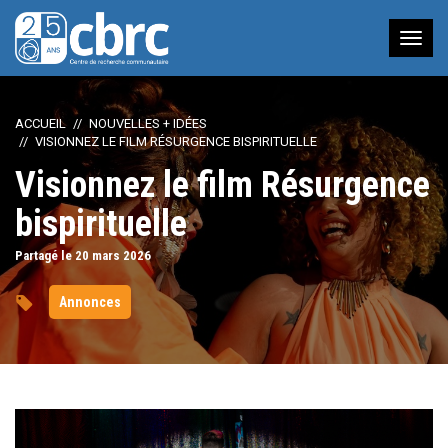
Nav
à
bas
ACCUEIL
NOUVELLES + IDÉES
VISIONNEZ LE FILM RÉSURGENCE BISPIRITUELLE
Visionnez le film Résurgence
bispirituelle
Partagé le 20
mars
2026
Annonces