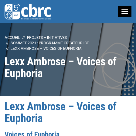
Nav
à
bas
ACCUEIL
PROJETS + INITIATIVES
SOMMET 2021 : PROGRAMME CRÉATEUR.ICE
LEXX AMBROSE – VOICES OF EUPHORIA
Lexx Ambrose – Voices of
Euphoria
Lexx Ambrose – Voices of
Euphoria
Voices of Euphoria