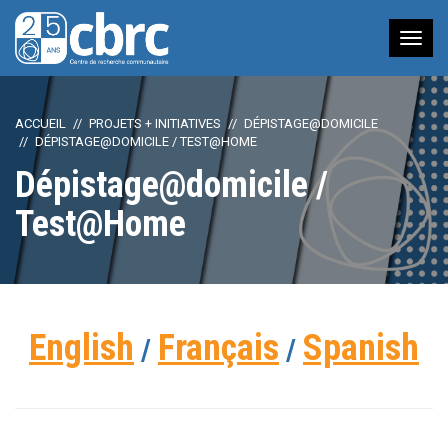
Nav
à
bas
ACCUEIL
PROJETS + INITIATIVES
DÉPISTAGE@DOMICILE
DÉPISTAGE@DOMICILE / TEST@HOME
Dépistage@domicile /
Test@Home
English
Français
Spanish
/
/