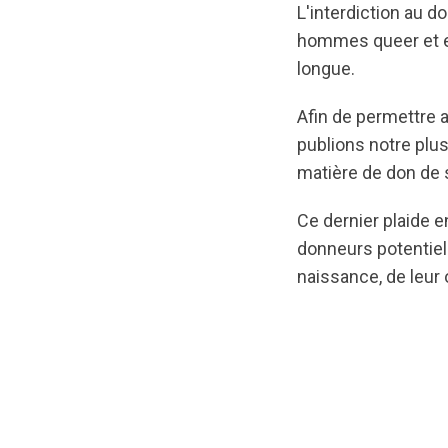
L'interdiction au d
hommes queer et e
longue.
Afin de permettre 
publions notre plus
matière de don de 
Ce dernier plaide 
donneurs potentiels
naissance, de leur 
url="https://d3n8
1591821249