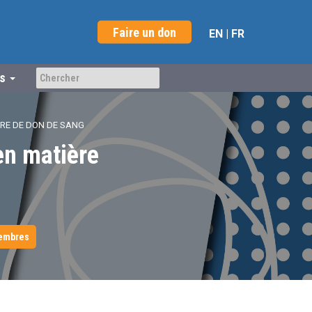
Faire un don
EN
|
FR
us
IÈRE DE DON DE SANG
 en matière
membres