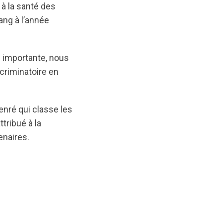
 à la santé des
ng à l’année
 importante, nous
scriminatoire en
enré qui classe les
tribué à la
enaires.
nts/original/1591821249/Mettre_fin_%C3%A0_l%E2%80%9