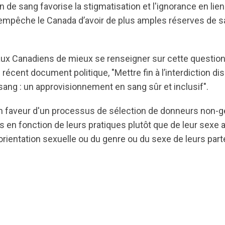
on de sang favorise la stigmatisation et l'ignorance en lien
mpêche le Canada d’avoir de plus amples réserves de sa
aux Canadiens de mieux se renseigner sur cette question
 récent document politique, "Mettre fin à l’interdiction di
sang : un approvisionnement en sang sûr et inclusif".
en faveur d'un processus de sélection de donneurs non-g
 en fonction de leurs pratiques plutôt que de leur sexe at
orientation sexuelle ou du genre ou du sexe de leurs part
a8pro7vhmx.cloudfront.net/cbrc/pages/1124/attachme