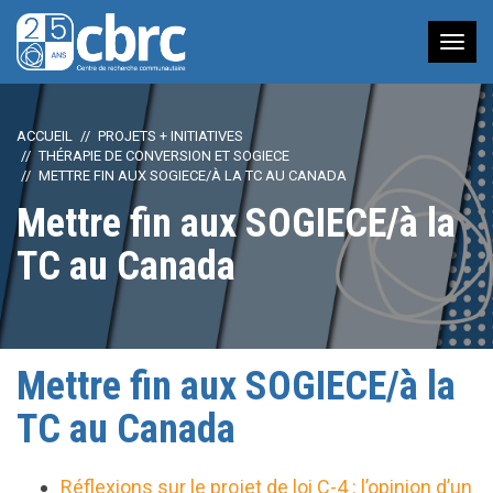
Nav
à
bas
ACCUEIL
PROJETS + INITIATIVES
THÉRAPIE DE CONVERSION ET SOGIECE
METTRE FIN AUX SOGIECE/À LA TC AU CANADA
Mettre fin aux SOGIECE/à la
TC au Canada
Mettre fin aux SOGIECE/à la
TC au Canada
Réflexions sur le projet de loi C-4 : l’opinion d’un