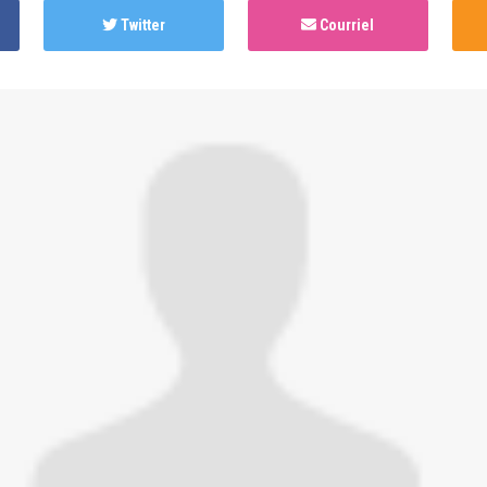
Twitter
Courriel
hed this page in
Sommet 2021 : Programme créateur.ice
il 