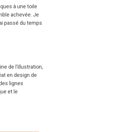
iques à une toile
semble achevée. Je
j’ai passé du temps
 de l’illustration,
réat en design de
des lignes
ue et le