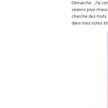
Démarche : J’ai co
séance pour m’assur
cherché des mots e
dans mes notes étai