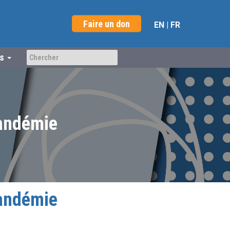
Faire un don
EN
|
FR
us
andémie
andémie