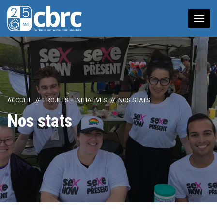
Nav
à
bas
ACCUEIL
PROJETS + INITIATIVES
NOS STATS
Nos stats