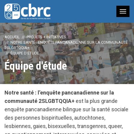
Nav
à
bas
ACCUEIL
PROJETS + INITIATIVES
NOTRE SANTÉ : ENQUÊTE PANCANADIENNE SUR LA COMMUNAUTÉ
2SLGBTQQIA+
ÉQUIPE D'ÉTUDE
Équipe d'étude
Notre santé : l’enquête pancanadienne sur la
communauté 2SLGBTQQIA+
est la plus grande
enquête pancanadienne bilingue sur la santé sociale
des personnes bispirituelles, autochtones,
lesbiennes, gaies, bisexuelles, transgenres, queer,