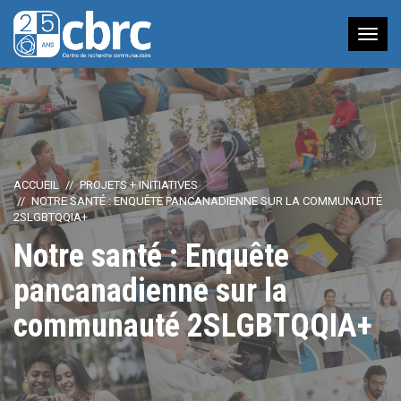
Nav
à
bas
ACCUEIL
PROJETS + INITIATIVES
NOTRE SANTÉ : ENQUÊTE PANCANADIENNE SUR LA COMMUNAUTÉ
2SLGBTQQIA+
Notre santé : Enquête
pancanadienne sur la
communauté 2SLGBTQQIA+