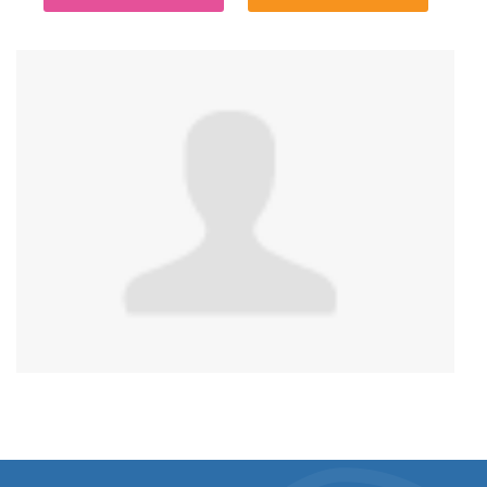
Anonymous
published this page in
Soins
d’affirmation de genre au Canada, par province et
territoire
il y a 2 ans