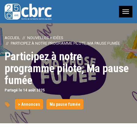
Nav
à
bas
ACCUEIL
NOUVELLES + IDÉES
PARTICIPEZ À NOTRE PROGRAMME PILOTE, MA PAUSE FUMÉE
Participez à notre
programme pilote, Ma pause
fumée
Partagé le 14
août
2025
> Annonces
Ma pause fumée