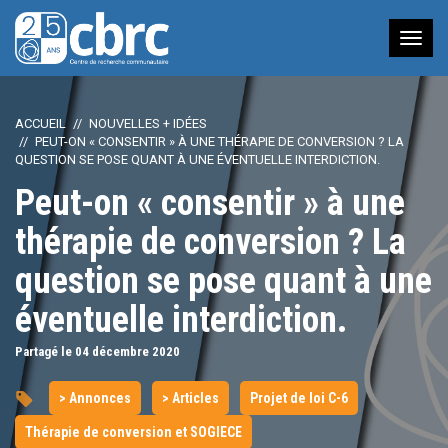
Nav
à
bas
ACCUEIL
NOUVELLES + IDÉES
PEUT-ON « CONSENTIR » À UNE THÉRAPIE DE CONVERSION ? LA
QUESTION SE POSE QUANT À UNE ÉVENTUELLE INTERDICTION.
Peut-on « consentir » à une
thérapie de conversion ? La
question se pose quant à une
éventuelle interdiction.
Partagé le 04
décembre
2020
> Annonces
> Articles
Projet de loi C-6
Thérapie de conversion et SOGIECE