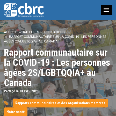
Nav
à
bas
ACCUEIL
RAPPORTS + PUBLICATIONS
RAPPORT COMMUNAUTAIRE SUR LA COVID-19 : LES PERSONNES
ÂGÉES 2S/LGBTQQIA+ AU CANADA
Rapport communautaire sur
la COVID-19 : Les personnes
âgées 2S/LGBTQQIA+ au
Canada
Partagé le 08
avril
2025
Rapports communautaires et des organisations membres
Notre santé