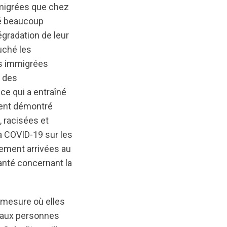
mmigrées que chez
aré beaucoup
égradation de leur
uché les
s immigrées
, des
ce qui a entraîné
ient démontré
 racisées et
a COVID-19 sur les
lement arrivées au
santé concernant la
a mesure où elles
s aux personnes