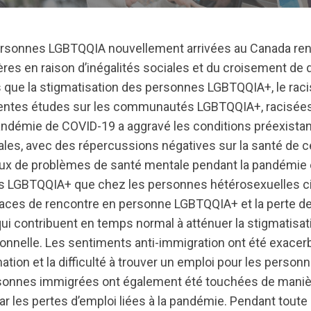
sonnes LGBTQQIA nouvellement arrivées au Canada ren
lières en raison d’inégalités sociales et du croisement de
es que la stigmatisation des personnes LGBTQQIA+, le raci
rentes études sur les communautés LGBTQQIA+, racisées
ndémie de COVID-19 a aggravé les conditions préexista
ciales, avec des répercussions négatives sur la santé d
aux de problèmes de santé mentale pendant la pandémie 
s LGBTQQIA+ que chez les personnes hétérosexuelles ci
ces de rencontre en personne LGBTQQIA+ et la perte de
i contribuent en temps normal à atténuer la stigmatisat
tionnelle. Les sentiments anti-immigration ont été exacerb
nation et la difficulté à trouver un emploi pour les perso
rsonnes immigrées ont également été touchées de maniè
r les pertes d’emploi liées à la pandémie. Pendant toute 