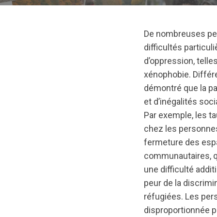
De nombreuses per
difficultés particu
d’oppression, tell
xénophobie. Diffé
démontré que la pa
et d’inégalités so
Par exemple, les t
chez les personne
fermeture des espa
communautaires, qu
une difficulté addi
peur de la discrimi
réfugiées. Les pe
disproportionnée pa