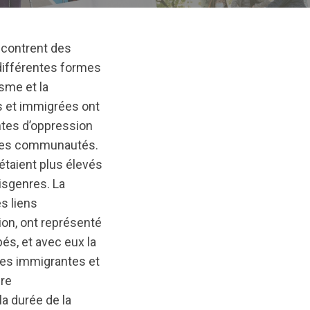
contrent des
 différentes formes
sme et la
 et immigrées ont
ntes d’oppression
e ces communautés.
étaient plus élevés
sgenres. La
s liens
ion, ont représenté
és, et avec eux la
nnes immigrantes et
re
la durée de la