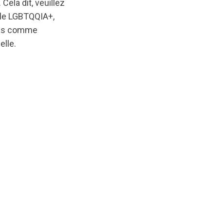
ela dit, veuillez
igle LGBTQQIA+,
fois comme
lle.
iginal/1730389391/NewcomerLGBTQQIA-