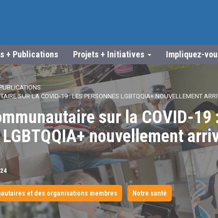
s + Publications
Projets + Initiatives
Impliquez-vo
PUBLICATIONS
IRE SUR LA COVID-19 : LES PERSONNES LGBTQQIA+ NOUVELLEMENT ARR
ommunautaire sur la COVID-19 
 LGBTQQIA+ nouvellement arri
24
utaires et des organisations membres
Notre santé