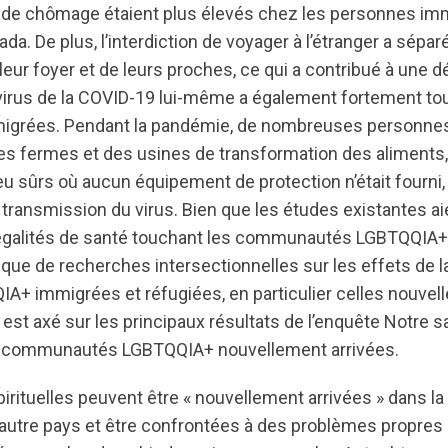
x de chômage étaient plus élevés chez les personnes i
da. De plus, l’interdiction de voyager à l’étranger a sép
leur foyer et de leurs proches, ce qui a contribué à une d
virus de la COVID-19 lui-même a également fortement to
grées. Pendant la pandémie, de nombreuses personne
 des fermes et des usines de transformation des aliments
 sûrs où aucun équipement de protection n’était fourni, 
 transmission du virus. Bien que les études existantes a
égalités de santé touchant les communautés LGBTQQIA+,
ue de recherches intersectionnelles sur les effets de l
+ immigrées et réfugiées, en particulier celles nouvel
est axé sur les principaux résultats de l’enquête Notre 
 communautés LGBTQQIA+ nouvellement arrivées.
irituelles peuvent être « nouvellement arrivées » dans l
 autre pays et être confrontées à des problèmes propre