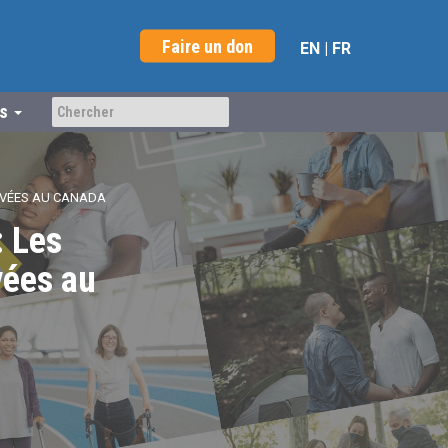
Faire un don
EN
|
FR
us
IVÉES AU CANADA
: Les
vées au