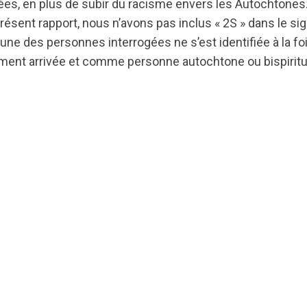
es, en plus de subir du racisme envers les Autochtones. C
résent rapport, nous n’avons pas inclus « 2S » dans le s
une des personnes interrogées ne s’est identifiée à la 
ent arrivée et comme personne autochtone ou bispiritue
ts.nationbuilder.com/cbrc/pages/3610/attachments/or