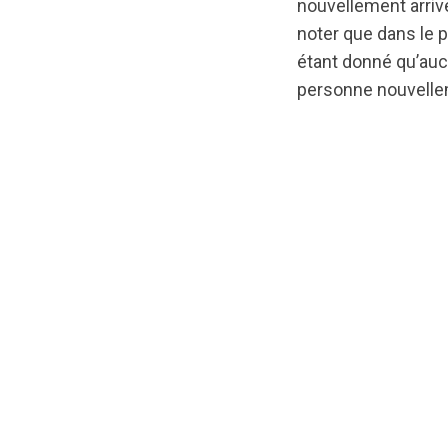
nouvellement arrivé
noter que dans le p
étant donné qu’auc
personne nouvellem
url="https://asse
OurHealth_FR.pdf?
1730389391