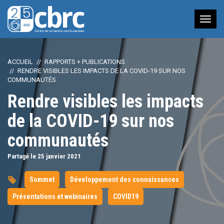
Nav
à
bas
ACCUEIL
RAPPORTS + PUBLICATIONS
RENDRE VISIBLES LES IMPACTS DE LA COVID-19 SUR NOS
COMMUNAUTÉS
Rendre visibles les impacts
de la COVID-19 sur nos
communautés
Partagé le 25
janvier
2021
Sommet
Développement des connaissances
Présentations et webinaires
COVID19