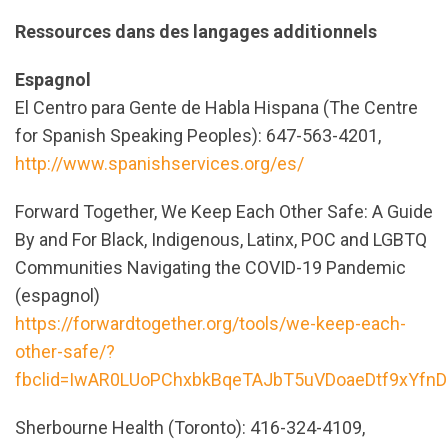
Ressources dans des langages additionnels
Espagnol
El Centro para Gente de Habla Hispana (The Centre
for Spanish Speaking Peoples): 647-563-4201,
http://www.spanishservices.org/es/
Forward Together, We Keep Each Other Safe: A Guide
By and For Black, Indigenous, Latinx, POC and LGBTQ
Communities Navigating the COVID-19 Pandemic
(espagnol)
https://forwardtogether.org/tools/we-keep-each-
other-safe/?
fbclid=IwAR0LUoPChxbkBqeTAJbT5uVDoaeDtf9xYfn
Sherbourne Health (Toronto): 416-324-4109,