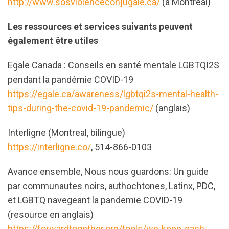
http://www.sosviolenceconjugale.ca/
(a Montreal)
Les ressources et services suivants peuvent
également être utiles
Egale Canada : Conseils en santé mentale LGBTQI2S
pendant la pandémie COVID-19
https://egale.ca/awareness/lgbtqi2s-mental-health-
tips-during-the-covid-19-pandemic/
(anglais)
Interligne (Montreal, bilingue)
https://interligne.co/
, 514-866-0103
Avance ensemble, Nous nous guardons: Un guide
par communautes noirs, authochtones, Latinx, PDC,
et LGBTQ navegeant la pandemie COVID-19
(resource en anglais)
https://forwardtogether.org/tools/we-keep-each-