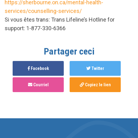
https://sherbourne.on.ca/mental-health-
services/counselling-services/
Si vous êtes trans: Trans Lifeline’s Hotline for
support: 1-877-330-6366
Partager ceci
Facebook
Twitter
Courriel
Copiez le lien