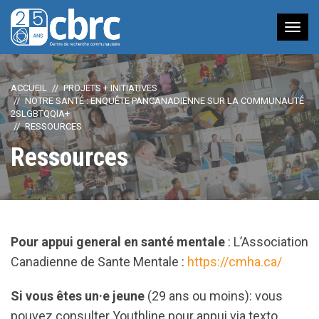
Nav
à
bas
ACCUEIL
PROJETS + INITIATIVES
NOTRE SANTÉ : ENQUÊTE PANCANADIENNE SUR LA COMMUNAUTÉ
2SLGBTQQIA+
RESSOURCES
Ressources
Pour appui general en santé mentale
: L’Association
Canadienne de Sante Mentale :
https://cmha.ca/
Si vous êtes un·e jeune
(29 ans ou moins): vous
pouvez consulter Youthline pour appui via texto,