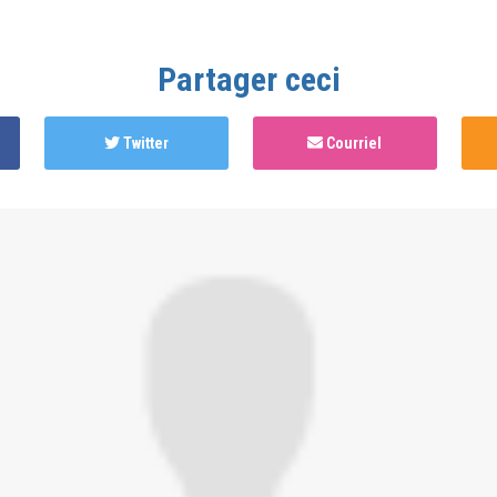
Partager ceci
Twitter
Courriel
hed this page in
Soins d’affirmation de genre au Canada, pa
ns