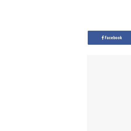
Facebook
Anonymous
publis
territoire
il y a 2 a