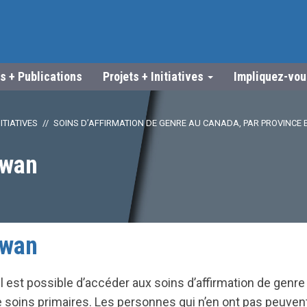
s + Publications
Projets + Initiatives
Impliquez-vo
ITIATIVES
SOINS D’AFFIRMATION DE GENRE AU CANADA, PAR PROVINCE E
ewan
ewan
 est possible d’accéder aux soins d’affirmation de genre 
e soins primaires. Les personnes qui n’en ont pas peuven