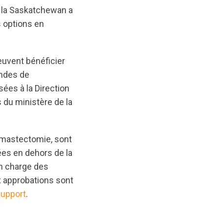
de la Saskatchewan a
 options en
uvent bénéficier
andes de
ées à la Direction
du ministère de la
a mastectomie, sont
es en dehors de la
en charge des
x approbations sont
Support
.