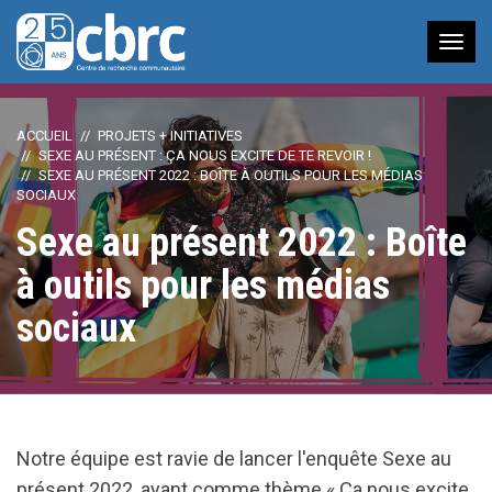
Nav
à
bas
ACCUEIL
PROJETS + INITIATIVES
SEXE AU PRÉSENT : ÇA NOUS EXCITE DE TE REVOIR !
SEXE AU PRÉSENT 2022 : BOÎTE À OUTILS POUR LES MÉDIAS
SOCIAUX
Sexe au présent 2022 : Boîte
à outils pour les médias
sociaux
Notre équipe est ravie de lancer l'enquête Sexe au
présent 2022, ayant comme thème « Ça nous excite