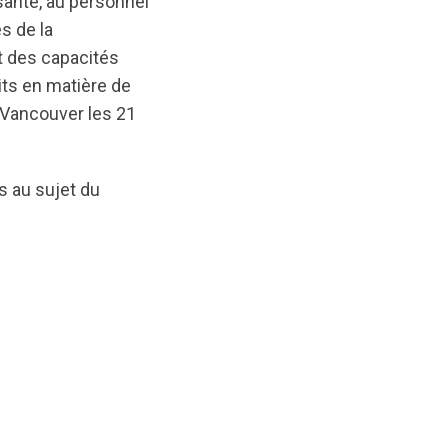
santé, au personnel
s de la
 des capacités
ts en matière de
 Vancouver les 21
s au sujet du
ginal/1744828369/Summit2024-