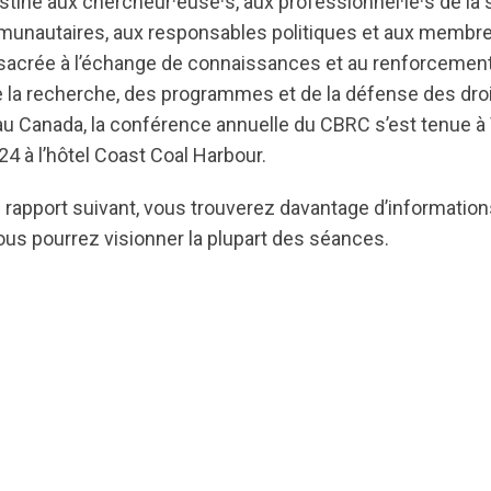
iné aux chercheur·euse·s, aux professionnel·le·s de la 
unautaires, aux responsables politiques et aux membre
crée à l’échange de connaissances et au renforcement
 la recherche, des programmes et de la défense des droi
 Canada, la conférence annuelle du CBRC s’est tenue à
4 à l’hôtel Coast Coal Harbour.
 rapport suivant, vous trouverez davantage d’information
s pourrez visionner la plupart des séances.
ts.nationbuilder.com/cbrc/pages/4929/attachments/ori