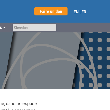
Faire un don
EN
|
FR
us
ne, dans un espace