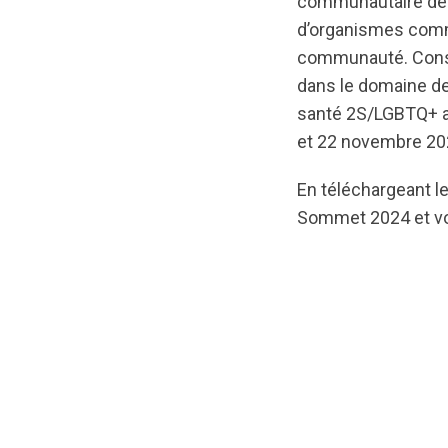
communautaire dest
d’organismes comm
communauté. Consa
dans le domaine de
santé 2S/LGBTQ+ au
et 22 novembre 202
En téléchargeant le
Sommet 2024 et vou
url="https://asse
Report-
FR.pdf?
1744828369