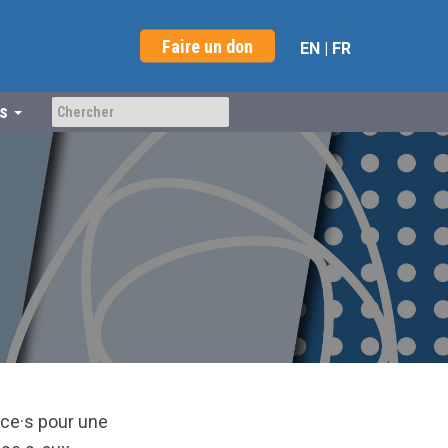
Faire un don
EN
|
FR
us
ice·s pour une