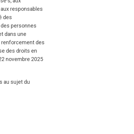
se·s, aux
, aux responsables
é des
é des personnes
et dans une
au renforcement des
se des droits en
t 22 novembre 2025
s au sujet du
ginal/1774883828/Summit2025-