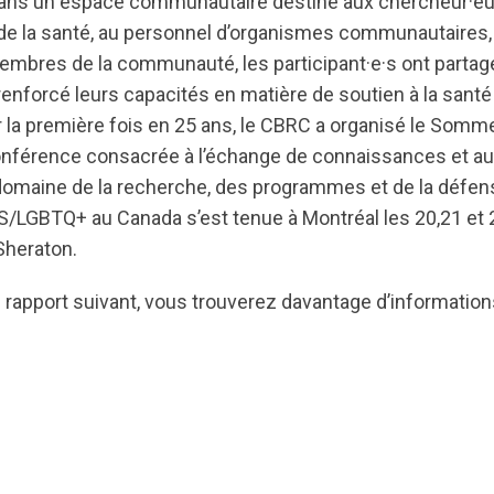
Dans un espace communautaire destiné aux chercheur·eu
 de la santé, au personnel d’organismes communautaires
membres de la communauté, les participant·e·s ont partag
enforcé leurs capacités en matière de soutien à la sant
la première fois en 25 ans, le CBRC a organisé le Somm
 conférence consacrée à l’échange de connaissances et 
domaine de la recherche, des programmes et de la défen
S/LGBTQ+ au Canada s’est tenue à Montréal les 20,21 e
 Sheraton.
 rapport suivant, vous trouverez davantage d’information
ts.nationbuilder.com/cbrc/pages/8229/attachments/ori