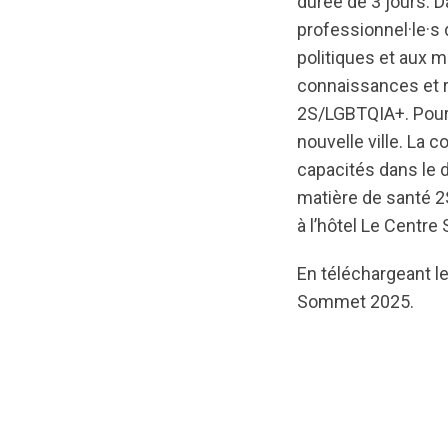
durée de 3 jours. 
professionnel·le·s
politiques et aux 
connaissances et r
2S/LGBTQIA+. Pour 
nouvelle ville. La
capacités dans le 
matière de santé 2
à l’hôtel Le Centre
En téléchargeant le
Sommet 2025.
url="https://asse
Report-
FR-
v2.pdf?