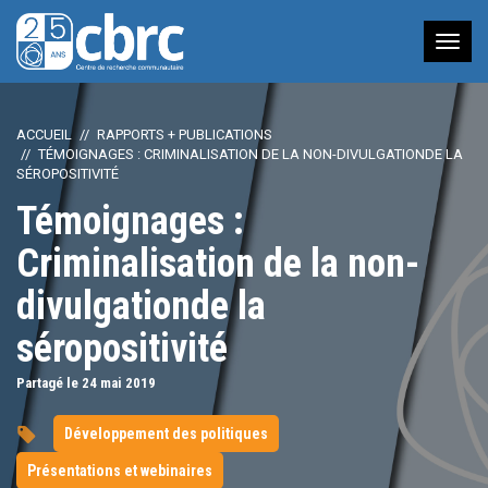
Nav
à
bas
ACCUEIL
RAPPORTS + PUBLICATIONS
TÉMOIGNAGES : CRIMINALISATION DE LA NON-DIVULGATIONDE LA
SÉROPOSITIVITÉ
Témoignages :
Criminalisation de la non-
divulgationde la
séropositivité
Partagé le 24
mai
2019
Développement des politiques
Présentations et webinaires