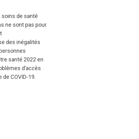
 soins de santé
ns ne sont pas pour
t
se des inégalités
s personnes
otre santé 2022 en
problèmes d’accès
e de COVID-19.
inal/1697051636/MH-