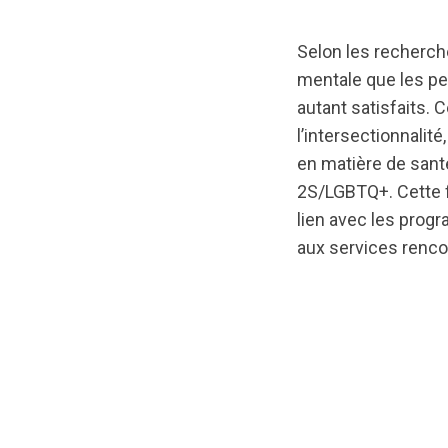
Selon les recherch
mentale que les pe
autant satisfaits. 
l’intersectionnalit
en matière de sant
2S/LGBTQ+. Cette f
lien avec les prog
aux services renc
url="https://asse
DataSheet-
Barriers-
FR.pdf?
1697051636