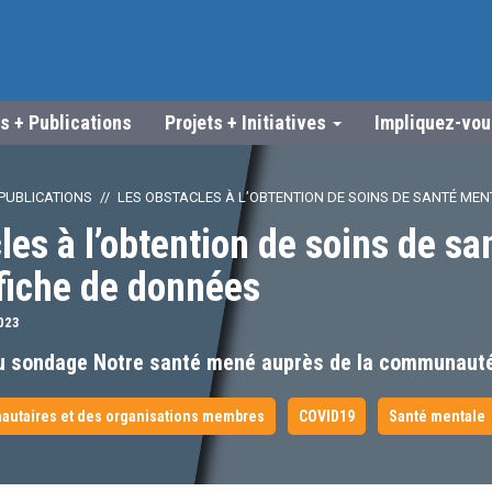
s + Publications
Projets + Initiatives
Impliquez-vo
PUBLICATIONS
LES OBSTACLES À L’OBTENTION DE SOINS DE SANTÉ MEN
les à l’obtention de soins de sa
fiche de données
023
u sondage Notre santé mené auprès de la communau
utaires et des organisations membres
COVID19
Santé mentale