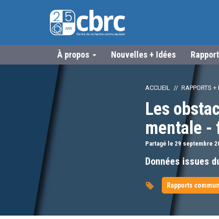
À propos
Nouvelles + Idées
Rapport
ACCUEIL
RAPPORTS + 
Les obstac
mentale - 
Partagé le 29
septembre
2
Données issues d
Rapports communa