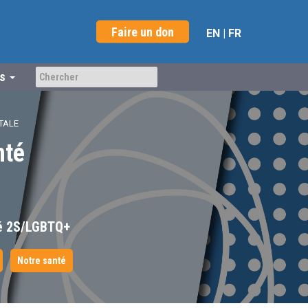
Faire un don
EN
|
FR
us
TALE
nté
té 2S/LGBTQ+
Notre santé