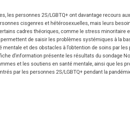
es, les personnes 2S/LGBTQ+ ont davantage recours aux
rsonnes cisgenres et hétérosexuelles, mais leurs besoi
Certains cadres théoriques, comme le stress minoritaire e
é, permettent de saisir les problèmes systémiques à la ba
é mentale et des obstacles à l’obtention de soins par le
iche d’information présente les résultats du sondage N
rammes et les soutiens en santé mentale, ainsi que les 
ontrés par les personnes 2S/LGBTQ+ pendant la pandémi
ts.nationbuilder.com/cbrc/pages/2886/attachments/orig