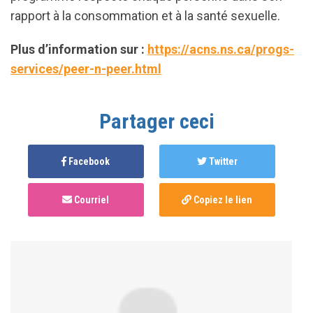
rapport à la consommation et à la santé sexuelle.
Plus d’information sur :
https://acns.ns.ca/progs-
services/peer-n-peer.html
Partager ceci
Facebook
Twitter
Courriel
Copiez le lien
Anonymous
published this page in
Cartographie
nationale des services de soutien à la réduction
des risques associés au Party and Play (PnP)
il y a 3
ans