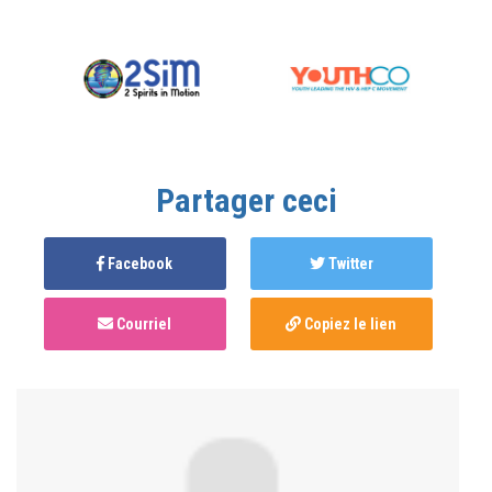
Partager ceci
Facebook
Twitter
Courriel
Copiez le lien
Anonymous
published this page in
Équipe d'étude
il
y a 5 ans