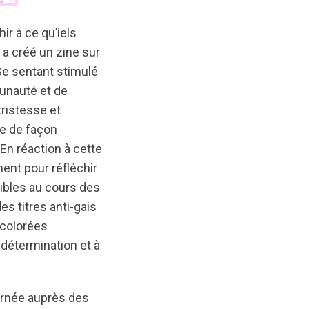
ir à ce qu’iels
 a créé un zine sur
 Se sentant stimulé
unauté et de
tristesse et
re de façon
 En réaction à cette
ent pour réfléchir
bles au cours des
es titres anti-gais
 colorées
 détermination et à
ournée auprès des