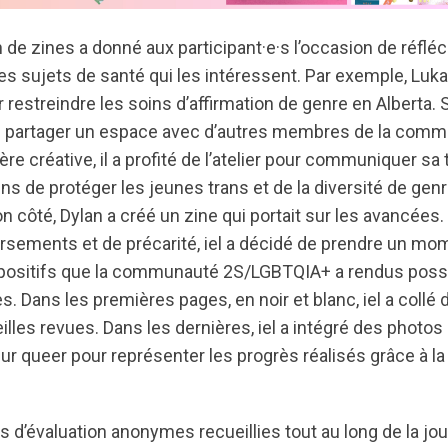
n de zines a donné aux participant·e·s l’occasion de réfléch
les sujets de santé qui les intéressent. Par exemple, Luka
r restreindre les soins d’affirmation de genre en Alberta.
 de partager un espace avec d’autres membres de la comm
re créative, il a profité de l’atelier pour communiquer sa 
s de protéger les jeunes trans et de la diversité de gen
n côté, Dylan a créé un zine qui portait sur les avancées.
sements et de précarité, iel a décidé de prendre un mom
ositifs que la communauté 2S/LGBTQIA+ a rendus possi
. Dans les premières pages, en noir et blanc, iel a collé d
illes revues. Dans les dernières, iel a intégré des photos
r queer pour représenter les progrès réalisés grâce à la
s d’évaluation anonymes recueillies tout au long de la j