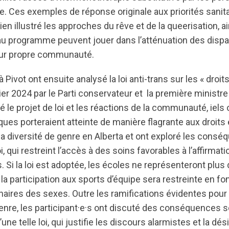
re. Ces exemples de réponse originale aux priorités sanita
 illustré les approches du rêve et de la queerisation, ai
s au programme peuvent jouer dans l’atténuation des dispa
eur propre communauté.
à Pivot ont ensuite analysé la loi anti-trans sur les « droit
er 2024 par le Parti conservateur et la première ministre
 le projet de loi et les réactions de la communauté, iels
iques porteraient atteinte de manière flagrante aux droits 
la diversité de genre en Alberta et ont exploré les cons
oi, qui restreint l’accès à des soins favorables à l’affirma
 Si la loi est adoptée, les écoles ne représenteront plu
la participation aux sports d’équipe sera restreinte en fo
naires des sexes. Outre les ramifications évidentes pour 
genre, les participant·e·s ont discuté des conséquences s
ne telle loi, qui justifie les discours alarmistes et la dé