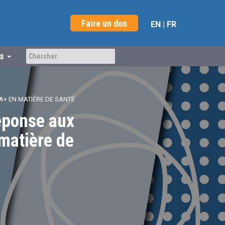
Faire un don
EN
|
FR
us
IA+ EN MATIÈRE DE SANTÉ
réponse aux
matière de