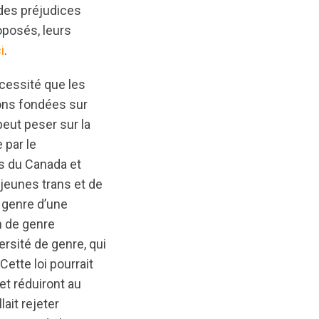
 des préjudices
oposés, leurs
i
.
écessité que les
ons fondées sur
eut peser sur la
 par le
ns du Canada et
jeunes trans et de
e genre d’une
on de genre
rsité de genre, qui
ette loi pourrait
et réduiront au
lait rejeter