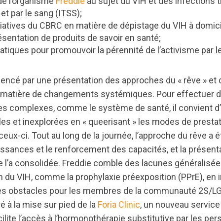
de l’organisme
Freddie
au sujet du VIH et des infections 
t par le sang (ITSS);
itiatives du CBRC en matière de dépistage du VIH à domici
ésentation de produits de savoir en santé;
tiques pour promouvoir la pérennité de l’activisme par l
ncé par une présentation des approches du « rêve » et d
en matière de changements systémiques. Pour effectuer
s complexes, comme le système de santé, il convient d
ales et inexplorées en « queerisant » les modes de presta
ceux-ci. Tout au long de la journée, l’approche du rêve a é
ssances et le renforcement des capacités, et la présent
e l’a consolidée. Freddie comble des lacunes généralisée
on du VIH, comme la prophylaxie préexposition (PPrE), en
 les obstacles pour les membres de la communauté 2S/LG
 à la mise sur pied de la
Foria Clinic
, un nouveau service
acilite l’accès à l’hormonothérapie substitutive par les pe