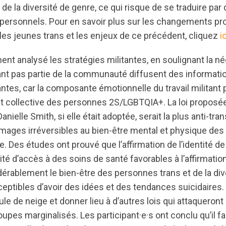
de la diversité de genre, ce qui risque de se traduire par
erpersonnels. Pour en savoir plus sur les changements pr
les jeunes trans et les enjeux de ce précédent, cliquez
ic
nt analysé les stratégies militantes, en soulignant la n
nt pas partie de la communauté diffusent des informati
tes, car la composante émotionnelle du travail militant p
et collective des personnes 2S/LGBTQIA+. La loi proposée
ielle Smith, si elle était adoptée, serait la plus anti-tra
ages irréversibles au bien-être mental et physique des 
re. Des études ont prouvé que l’affirmation de l’identité d
lité d’accès à des soins de santé favorables à l’affirmati
rablement le bien-être des personnes trans et de la dive
eptibles d’avoir des idées et des tendances suicidaires. C
le de neige et donner lieu à d’autres lois qui attaqueront 
upes marginalisés. Les participant·e·s ont conclu qu’il fal