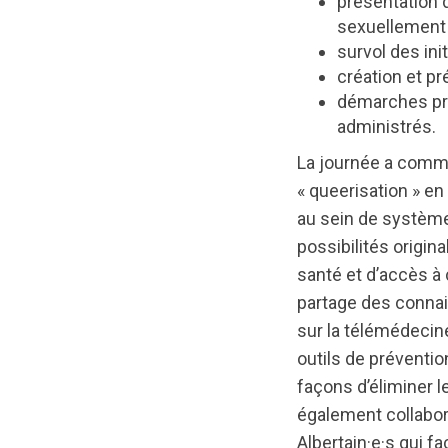
présentation 
sexuellement e
survol des in
création et pr
démarches pra
administrés.
La journée a comme
« queerisation » 
au sein de système
possibilités origin
santé et d’accès à 
partage des connai
sur la télémédecin
outils de préventi
façons d’éliminer
également collaboré
Albertain·e·s qui f