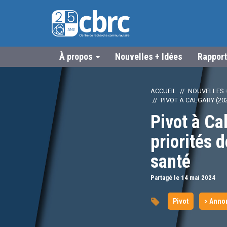
À propos
Nouvelles + Idées
Rapport
ACCUEIL
NOUVELLES +
PIVOT À CALGARY (20
Pivot à Ca
priorités
santé
Partagé le 14
mai
2024
Pivot
> Anno