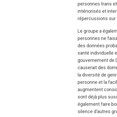
personnes trans et 
intériorisés et int
répercussions sur 
Le groupe a égaleme
personnes ne faisa
des données proban
santé individuelle 
gouvernement de Dan
causerait des domm
la diversité de gen
personne et la faci
augmentent considé
sont déjà plus susc
également faire bou
silence d’autres gro