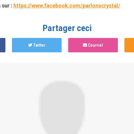
 sur :
https://www.facebook.com/parlonscrystal/
Partager ceci
Twitter
Courriel
hed this page in
Cartographie nationale des services de sou
ues associés au Party and Play (PnP)
il y a 3 ans