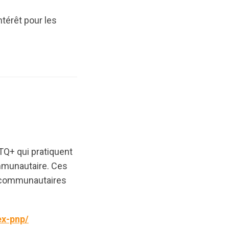
térêt pour les
TQ+ qui pratiquent
ommunautaire. Ces
ts communautaires
ex-pnp/