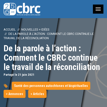
Nav
à
bas
ACCUEIL
NOUVELLES + IDÉES
DE LA PAROLE À L’ACTION : COMMENT LE CBRC CONTINUE LE
TRAVAIL DE LA RÉCONCILIATION
De la parole à l’action :
Comment le CBRC continue
le travail de la réconciliation
Partagé le 21
juin
2021
Santé des personnes autochtones et bispirituelles
> Annonces
> Articles