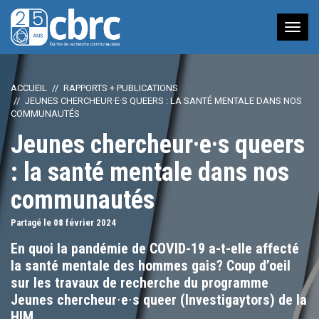
Nav
à
bas
ACCUEIL
RAPPORTS + PUBLICATIONS
JEUNES CHERCHEUR·E·S QUEERS : LA SANTÉ MENTALE DANS NOS
COMMUNAUTÉS
Jeunes chercheur·e·s queers
: la santé mentale dans nos
communautés
Partagé le 08
février
2024
En quoi la pandémie de COVID-19 a-t-elle affecté
la santé mentale des hommes gais? Coup d’oeil
sur les travaux de recherche du programme
Jeunes chercheur∙e∙s queer (Investigaytors) de la
HIM.