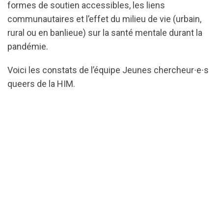
formes de soutien accessibles, les liens
communautaires et l’effet du milieu de vie (urbain,
rural ou en banlieue) sur la santé mentale durant la
pandémie.
Voici les constats de l’équipe Jeunes chercheur∙e∙s
queers de la HIM.
url="https://assets.nationbuilder.com/cbrc/pages/2
upscale-
FR_%281%29.pdf?
1707857839